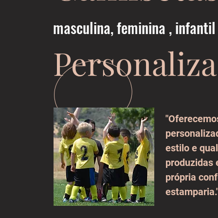
masculina, feminina , infantil
Personaliz
"Oferecemo
personaliz
estilo e qua
produzidas
própria con
estamparia.