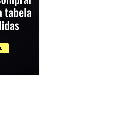
a tabela
idas
E