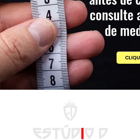
consulte 
de med
CLIQU