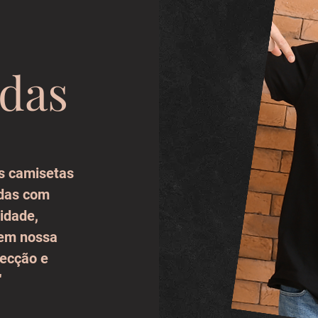
adas
s camisetas
adas com
lidade,
 em nossa
fecção e
"