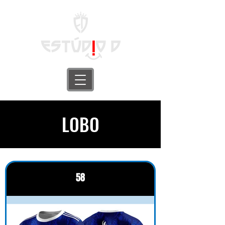
LOBO
58