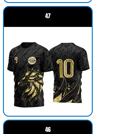
47
46